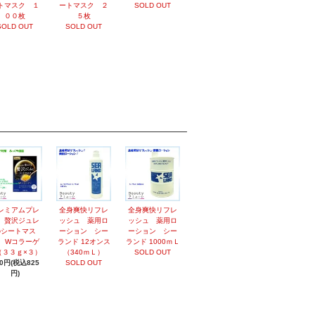
トマスク １
ートマスク ２
SOLD OUT
００枚
５枚
SOLD OUT
SOLD OUT
レミアムプレ
全身爽快リフレ
全身爽快リフレ
 贅沢ジュレ
ッシュ 薬用ロ
ッシュ 薬用ロ
のシートマス
ーション シー
ーション シー
 Wコラーゲ
ランド 12オンス
ランド 1000ｍＬ
（３３ｇ×３）
（340ｍＬ）
SOLD OUT
50円(税込825
SOLD OUT
円)