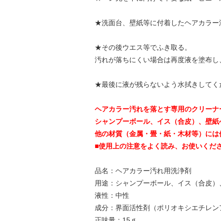
★洗面台、壁紙等に付着したヘアカラー
★その後ウエス等でふき取る。
汚れが落ちにくい場合は再度液を塗布し
★最後に液が残らないよう水拭きしてく
ヘアカラー汚れを落とす専用のクリーナ
シャンプーボール、イス（合皮）、壁紙
他の材質（金属・畳・紙・木材等）には
■使用上の注意をよく読み、お使いくだ
品名：ヘアカラー汚れ用洗浄剤
用途：シャンプーボール、イス（合皮）
液性：中性
成分：界面活性剤（ポリオキシエチレン
正味量：15ｇ