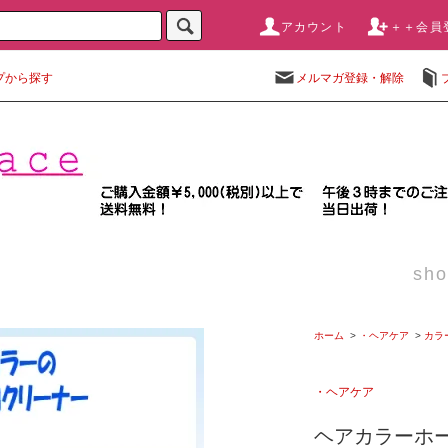
アカウント
＋＋会員
プから探す
メルマガ登録・解除
sho
ホーム
>
・ヘアケア
>
カラ
・ヘアケア
ヘアカラーホー