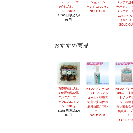
ニンニク ブラ
ーション シー
ワックス
ックにんにくマ
ランド 1000ｍＬ
サボテンノ
ン 200ｇ
SOLD OUT
ワックス 
2,268円(税込2,4
ムケアセッ
95円)
（３回分
SOLD OU
おすすめ商品
青森県産にんに
NSDスプレー 50
NSDスプレー
く使用の熟成黒
0ｍＬ ノンアル
00ｍＬ 【
ニンニク ブラ
コール・非塩素
用】ノンア
ックにんにくマ
で高い安全性の
ール・非塩
ン 200ｇ
消臭抗菌スプレ
高い安全性
2,268円(税込2,4
ー！
臭抗菌スプ
95円)
SOLD OUT
ー！
SOLD OU