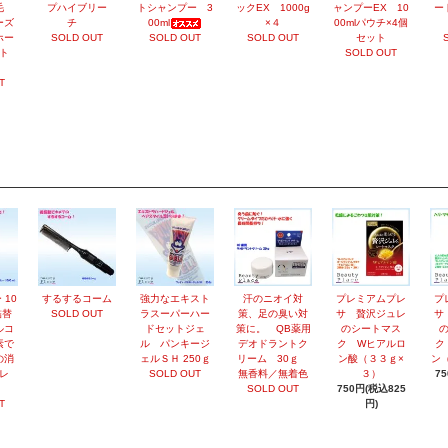
脱毛
プハイブリー
トシャンプー 3
ックEX 1000g
ャンプーEX 10
ー
ーズ
チ
00ml
×４
00mlパウチ×4個
ホー
SOLD OUT
SOLD OUT
SOLD OUT
セット
ト
SOLD OUT
）
T
 10
するするコーム
強力なエキスト
汗のニオイ対
プレミアムプレ
プ
詰替
SOLD OUT
ラスーパーハー
策、足の臭い対
サ 贅沢ジュレ
サ
ルコ
ドセットジェ
策に。 QB薬用
のシートマス
素で
ル パンキージ
デオドラントク
ク Wヒアルロ
ク
の消
ェルＳＨ 250ｇ
リーム 30ｇ
ン酸（３３ｇ×
ン
レ
SOLD OUT
無香料／無着色
３）
7
SOLD OUT
750円(税込825
T
円)