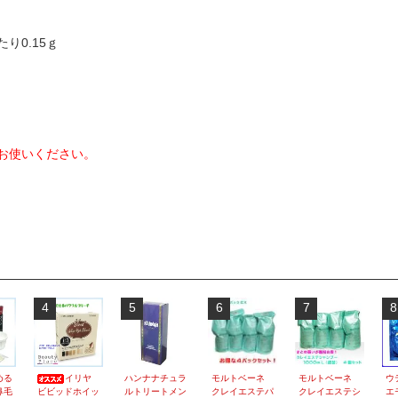
り0.15ｇ
お使いください。
4
5
6
7
8
める
イリヤ
ハンナナチュラ
モルトベーネ
モルトベーネ
ウ
鼻毛
ビビッドホイッ
ルトリートメン
クレイエステパ
クレイエステシ
エ