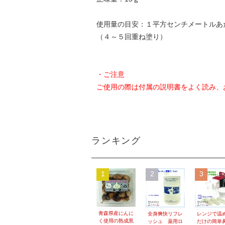
使用量の目安：１平方センチメートルあた
（４～５回重ね塗り）
・ご注意
ご使用の際は付属の説明書をよく読み、
ランキング
1
2
3
青森県産にんに
全身爽快リフレ
レンジで温
く使用の熟成黒
ッシュ 薬用ロ
だけの簡単