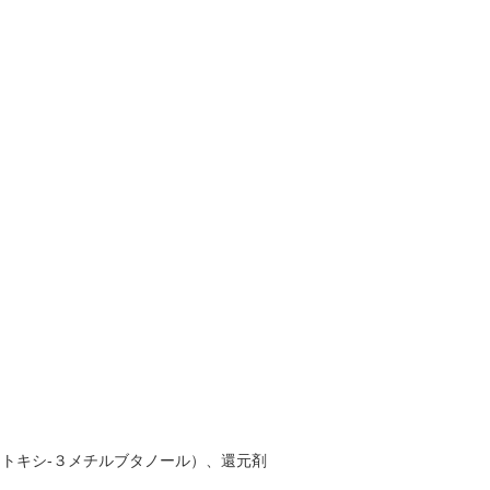
トキシ-３メチルブタノール）、還元剤