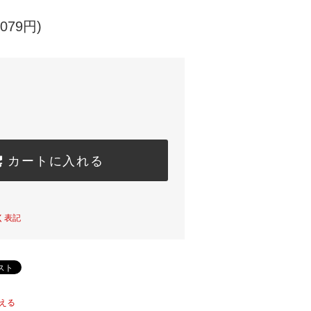
079円)
カートに入れる
く表記
える