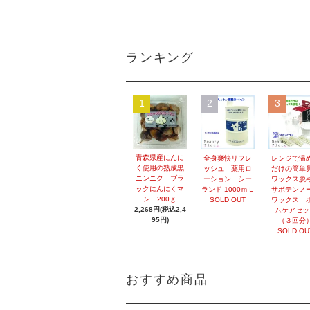
ランキング
1
2
3
青森県産にんに
全身爽快リフレ
レンジで温
く使用の熟成黒
ッシュ 薬用ロ
だけの簡単
ニンニク ブラ
ーション シー
ワックス
ックにんにくマ
ランド 1000ｍＬ
サボテンノ
ン 200ｇ
SOLD OUT
ワックス 
2,268円(税込2,4
ムケアセッ
95円)
（３回分
SOLD OU
おすすめ商品