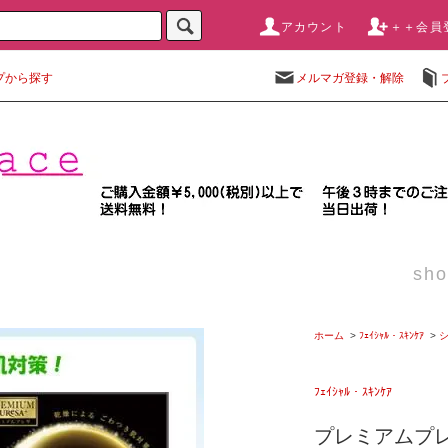
アカウント
＋＋会員
プから探す
メルマガ登録・解除
sho
ホーム
>
ﾌｪｲｼｬﾙ・ｽｷﾝｹｱ
>
ﾌｪｲｼｬﾙ・ｽｷﾝｹｱ
プレミアムプ