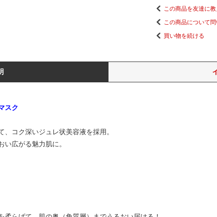
この商品を友達に教
この商品について問
買い物を続ける
明
マスク
て、コク深いジュレ状美容液を採用。
おい広がる魅力肌に。
を柔らげて、肌の奥（角質層）までうるおい届ける！