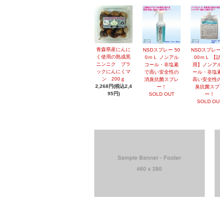
青森県産にんに
NSDスプレー 50
NSDスプレー
く使用の熟成黒
0ｍＬ ノンアル
00ｍＬ 【
ニンニク ブラ
コール・非塩素
用】ノンア
ックにんにくマ
で高い安全性の
ール・非塩
ン 200ｇ
消臭抗菌スプレ
高い安全性
2,268円(税込2,4
ー！
臭抗菌スプ
95円)
SOLD OUT
ー！
SOLD OU