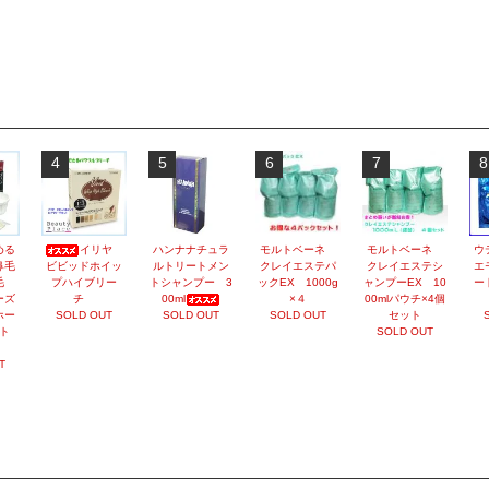
4
5
6
7
8
める
イリヤ
ハンナナチュラ
モルトベーネ
モルトベーネ
ウ
鼻毛
ビビッドホイッ
ルトリートメン
クレイエステパ
クレイエステシ
エ
脱毛
プハイブリー
トシャンプー 3
ックEX 1000g
ャンプーEX 10
ー
ーズ
チ
00ml
×４
00mlパウチ×4個
ホー
SOLD OUT
SOLD OUT
SOLD OUT
セット
ト
SOLD OUT
）
T