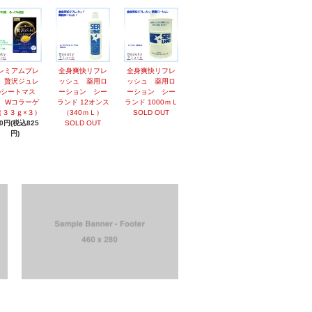
レミアムプレ
全身爽快リフレ
全身爽快リフレ
 贅沢ジュレ
ッシュ 薬用ロ
ッシュ 薬用ロ
のシートマス
ーション シー
ーション シー
 Wコラーゲ
ランド 12オンス
ランド 1000ｍＬ
（３３ｇ×３）
（340ｍＬ）
SOLD OUT
50円(税込825
SOLD OUT
円)