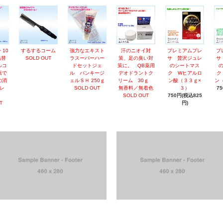
 10
するするコーム
強力なエキスト
汗のニオイ対
プレミアムプレ
プ
詰替
SOLD OUT
ラスーパーハー
策、足の臭い対
サ 贅沢ジュレ
サ
ルコ
ドセットジェ
策に。 QB薬用
のシートマス
素で
ル パンキージ
デオドラントク
ク Wヒアルロ
ク
の消
ェルＳＨ 250ｇ
リーム 30ｇ
ン酸（３３ｇ×
ン
レ
SOLD OUT
無香料／無着色
３）
7
SOLD OUT
750円(税込825
T
円)