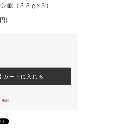
ロン酸（３３ｇ×３）
円)
カートに入れる
く表記