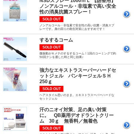
NSDスプレー 1000ｍＬ 【詰替用】
ノンアルコール・非塩素で高い安全
性の消臭抗菌スプレー！
SOLD OUT
ノンアルコール・非塩素で安全性の高い抗菌・消臭スプ
レーです。身の回りの衛生対策におすすめです！
するするコーム
SOLD OUT
微振動がキメテのするするコーム！1回のコーミングで約
50回クシを通した時と同じ効果♪
強力なエキストラスーパーハードセ
ットジェル パンキージェルＳＨ
250ｇ
SOLD OUT
ヘアスタイル思いのまま。エキストラスーパーハードな
セットジェル
汗のニオイ対策、足の臭い対策
に。 QB薬用デオドラントクリー
ム 30ｇ 無香料／無着色
SOLD OUT