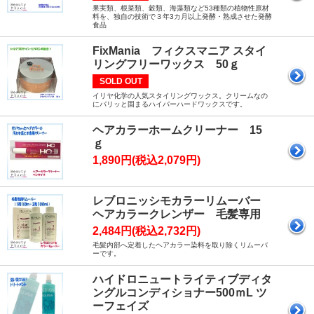
果実類、根菜類、穀類、海藻類など53種類の植物性原材
料を、独自の技術で３年3カ月以上発酵・熟成させた発酵
食品
FixMania フィクスマニア スタイ
リングフリーワックス 50ｇ
SOLD OUT
イリヤ化学の人気スタイリングワックス。クリームなの
にパリッと固まるハイパーハードワックスです。
ヘアカラーホームクリーナー 15
ｇ
1,890円(税込2,079円)
レブロニッシモカラーリムーバー
ヘアカラークレンザー 毛髪専用
2,484円(税込2,732円)
毛髪内部へ定着したヘアカラー染料を取り除くリムーバ
ーです。
ハイドロニュートライティブディタ
ングルコンディショナー500ｍL ツ
ーフェイズ