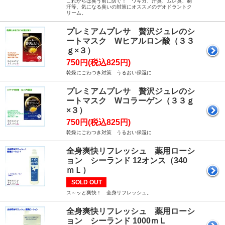
これからは臭う前に防ぐ！ ワキガ、汗臭、ムレ臭、制
汗等、気になる臭いの対策にオススメのデオドラントク
リーム。
プレミアムプレサ 贅沢ジュレのシ
ートマスク Wヒアルロン酸（３３
ｇ×３）
750円(税込825円)
乾燥にごわつき対策 うるおい保湿に
プレミアムプレサ 贅沢ジュレのシ
ートマスク Wコラーゲン（３３ｇ
×３）
750円(税込825円)
乾燥にごわつき対策 うるおい保湿に
全身爽快リフレッシュ 薬用ローシ
ョン シーランド 12オンス（340
ｍＬ）
SOLD OUT
ス～ッと爽快！ 全身リフレッシュ。
全身爽快リフレッシュ 薬用ローシ
ョン シーランド 1000ｍＬ