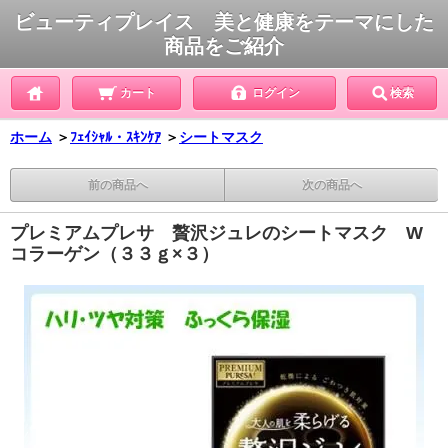
ビューティプレイス 美と健康をテーマにした
商品をご紹介
カート
ログイン
検索
ホーム
＞
ﾌｪｲｼｬﾙ・ｽｷﾝｹｱ
＞
シートマスク
前の商品へ
次の商品へ
プレミアムプレサ 贅沢ジュレのシートマスク W
コラーゲン（３３ｇ×３）