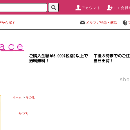
アカウント
＋＋会員
プから探す
メルマガ登録・解除
sho
ホーム
>
その他
サプリ