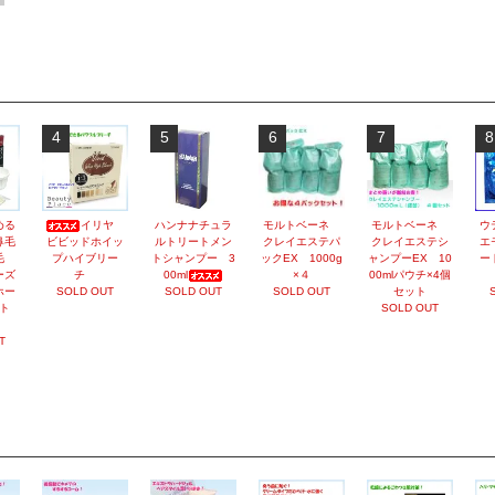
4
5
6
7
8
める
イリヤ
ハンナナチュラ
モルトベーネ
モルトベーネ
ウ
鼻毛
ビビッドホイッ
ルトリートメン
クレイエステパ
クレイエステシ
エ
脱毛
プハイブリー
トシャンプー 3
ックEX 1000g
ャンプーEX 10
ー
ーズ
チ
00ml
×４
00mlパウチ×4個
ホー
SOLD OUT
SOLD OUT
SOLD OUT
セット
ト
SOLD OUT
）
T