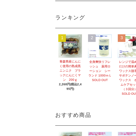
ランキング
1
2
3
青森県産にんに
全身爽快リフレ
レンジで温
く使用の熟成黒
ッシュ 薬用ロ
だけの簡単
ニンニク ブラ
ーション シー
ワックス
ックにんにくマ
ランド 1000ｍＬ
サボテンノ
ン 200ｇ
SOLD OUT
ワックス 
2,268円(税込2,4
ムケアセッ
95円)
（３回分
SOLD OU
おすすめ商品