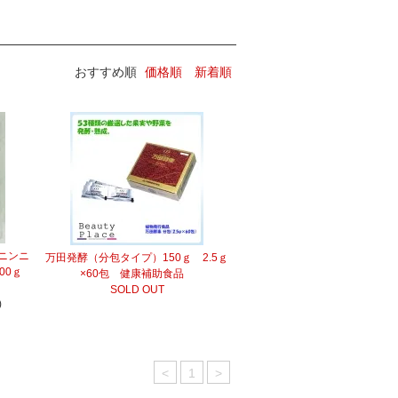
おすすめ順
価格順
新着順
ニンニ
万田発酵（分包タイプ）150ｇ 2.5ｇ
00ｇ
×60包 健康補助食品
SOLD OUT
)
<
1
>